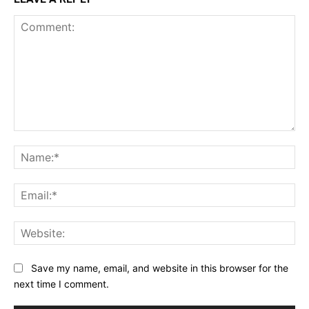
Bule Belanda Meninggal di Kerobokan, Polisi
Buru Dua Orang Berjaket Ojol
Comment:
Na
Ema
Web
Save my name, email, and website in this browser for the
next time I comment.