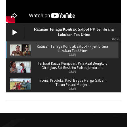
Ratusan Tenaga Kontrak Satpol PP Jembrana
Lakukan Tes Urine
02:51
Ratusan Tenaga Kontrak Satpol PP Jembrana
Lakukan Tes Urine
02:51
Terlibat Kasus Penipuan, Pria Asal Bengkulu
Diringkus Sat Reskrim Polres Jembrana
03:36
Ironis, Produksi Padi Bagus Harga Gabah
Turun Petani Menjerit
03:56
Rusak Parah, SD 2 Pohsanten Terapkan Proses
Belajar Shift
03:56
Polres Jembrana Bekuk Pelaku Pencurian
disertai Kekerasan
04:10