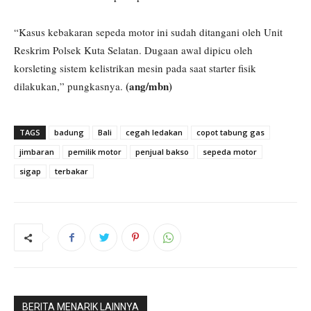
“Kasus kebakaran sepeda motor ini sudah ditangani oleh Unit
Reskrim Polsek Kuta Selatan. Dugaan awal dipicu oleh
korsleting sistem kelistrikan mesin pada saat starter fisik
(ang/mbn)
dilakukan,” pungkasnya.
TAGS
badung
Bali
cegah ledakan
copot tabung gas
jimbaran
pemilik motor
penjual bakso
sepeda motor
sigap
terbakar
BERITA MENARIK LAINNYA