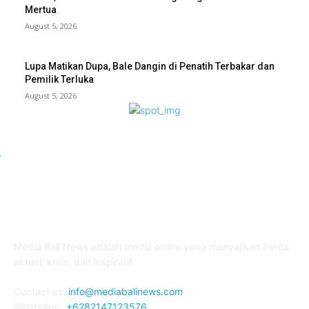
Mertua
August 5, 2026
Lupa Matikan Dupa, Bale Dangin di Penatih Terbakar dan
Pemilik Terluka
August 5, 2026
ABOUT US
Media Bali News adalah media online yang menyajikan berita
aktual, kritis, dan inspiratif.
Contact us:
info@mediabalinews.com
WhatsApp:
+6282147123576