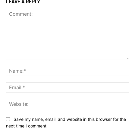
LEAVE A REPLY
Comment:
Baca Juga :
Jembrana Terima Pataka Panji-
Na
Panji dan Surat Sakti Pahlawan Nasional I Gusti
Ngurah Rai
Ema
Web
Save my name, email, and website in this browser for the
next time I comment.