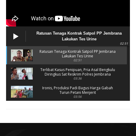
Ratusan Tenaga Kontrak Satpol PP Jembrana
Lakukan Tes Urine
02:51
Ratusan Tenaga Kontrak Satpol PP Jembrana
Lakukan Tes Urine
02:51
Terlibat Kasus Penipuan, Pria Asal Bengkulu
Diringkus Sat Reskrim Polres Jembrana
03:36
Ironis, Produksi Padi Bagus Harga Gabah
Turun Petani Menjerit
03:56
Rusak Parah, SD 2 Pohsanten Terapkan Proses
Belajar Shift
03:56
Polres Jembrana Bekuk Pelaku Pencurian
disertai Kekerasan
04:10