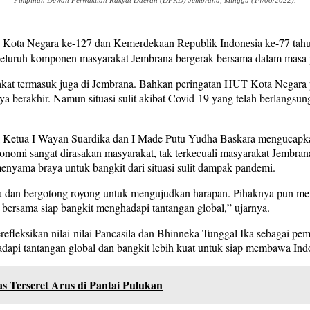
Pimpinan Dewan Perwakilan Rakyat Daerah (DPRD) Jembrana, Minggu (14/08/2022).
ota Negara ke-127 dan Kemerdekaan Republik Indonesia ke-77 tahun 
eluruh komponen masyarakat Jembrana bergerak bersama dalam masa 
akat termasuk juga di Jembrana. Bahkan peringatan HUT Kota Negar
 berakhir. Namun situasi sulit akibat Covid-19 yang telah berlangsun
 Ketua I Wayan Suardika dan I Made Putu Yudha Baskara mengucap
nomi sangat dirasakan masyarakat, tak terkecuali masyarakat Jembran
enyama braya untuk bangkit dari situasi sulit dampak pandemi.
dan bergotong royong untuk mengujudkan harapan. Pihaknya pun melih
a bersama siap bangkit menghadapi tantangan global,” ujarnya.
fleksikan nilai-nilai Pancasila dan Bhinneka Tunggal Ika sebagai pe
adapi tantangan global dan bangkit lebih kuat untuk siap membawa Ind
s Terseret Arus di Pantai Pulukan