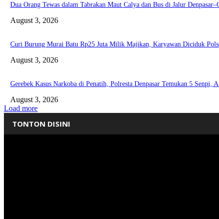
Dua Orang Tewas dalam Tabrakan Maut Calya dan Bus di Jalur Denpasar–
August 3, 2026
Curi Burung Murai Batu Rp25 Juta Milik Majikan, Karyawan Diciduk Pols
August 3, 2026
Gerebek Kasus Narkoba di Penatih, Polresta Denpasar Temukan 5 Senpi, A
August 3, 2026
Load more
TONTON DISINI