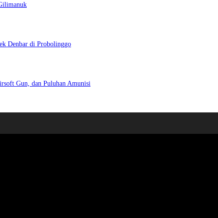
Gilimanuk
ek Denbar di Probolinggo
irsoft Gun, dan Puluhan Amunisi