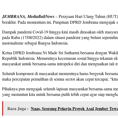
JEMBRANA, MediaBaliNews
– Perayaan Hari Ulang Tahun (HUT) K
berakhir. Pada momentum ini, Pimpinan DPRD Jembrana mengajak s
Dampak pandemi Covid-19 hingga kini masih dirasakan oleh masyar
pada Rabu (17/08/2022) dalam situasi pandemi yang belum sepenuhnya
nasionalisme sebagai Bangsa Indonesia.
Ketua DPRD Jembrana Ni Made Sri Sutharmi bersama dengan Wakil
Republik Indonesia. Menurutnya kecemasan sosial hingga tekanan eko
masyarakat untuk bersama-sama intropeksi diri dan menguatkan tali m
Seluruh komponen di masyarakat menurutnya harus bergerak bersama 
maka percepatan pemulihan di semua sector akan cepat tercapai, “kit
Pihaknya pun mengajak seluruh lapisan masyarakat bersama-sama mere
yang menuntun kita untuk bersama pulih lebih cepat agar siap mengh
Baca Juga :
Naas, Seorang Pekerja Proyek Asal Jember Tewa