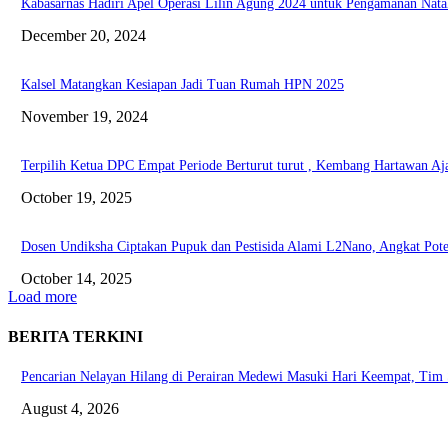
Kabasarnas Hadiri Apel Operasi Lilin Agung 2024 untuk Pengamanan Nata
December 20, 2024
Kalsel Matangkan Kesiapan Jadi Tuan Rumah HPN 2025
November 19, 2024
Terpilih Ketua DPC Empat Periode Berturut turut , Kembang Hartawan Aj
October 19, 2025
Dosen Undiksha Ciptakan Pupuk dan Pestisida Alami L2Nano, Angkat Poten
October 14, 2025
Load more
BERITA TERKINI
Pencarian Nelayan Hilang di Perairan Medewi Masuki Hari Keempat, Ti
August 4, 2026