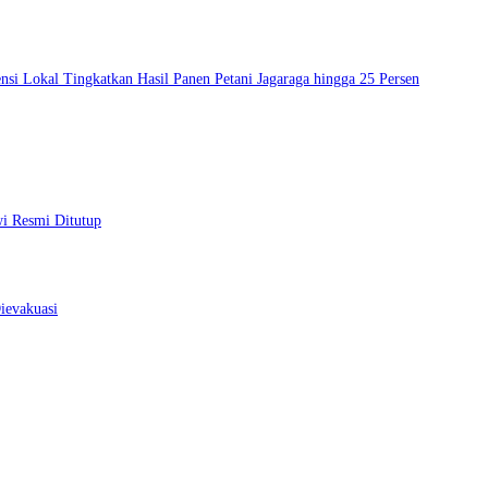
si Lokal Tingkatkan Hasil Panen Petani Jagaraga hingga 25 Persen
wi Resmi Ditutup
ievakuasi