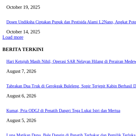
October 19, 2025
Dosen Undiksha Ciptakan Pupuk dan Pestisida Alami L2Nano, Angkat Poten
October 14, 2025
Load more
BERITA TERKINI
Hari Ketujuh Masih Nihil, Operasi SAR Nelayan Hilang di Perairan Mede
August 7, 2026
Tabrakan Dua Truk di Gerokgak Buleleng, Sopir Terjepit Kabin Berhasil D
August 6, 2026
Kumat, Pria ODGJ di Penatih Dangri Tega Lukai Istri dan Mertua
August 5, 2026
Lupa Matikan Dupa, Bale Dangin di Penatih Terbakar dan Pemilik Terluka