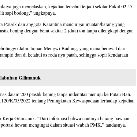
ya juga menjelaskan, kejadian tersebut terjadi sekitar Pukul 02.45
lit sapi bodong,” ungkapnya.
ta Polsek dan anggota Karantina mencurigai muatan/barang yang
astik bening dengan berat sekitar 2 (dua) ton tanpa dilengkapi dengan
 Probolinggo-Jatim tujuan Mengwi-Badung, yang mana berawal dari
ampiri dan di ketahui as roda nya patah, sehingga sopir kendaraan
elabuhan Gilimanuk
s dalam 200 plastik bening tanpa indentitas menuju ke Pulau Bali.
.120/K/05/2022 tentang Peningkatan Kewaspadaan terhadap kejadian
 Kerja Gilimanuk. “Dari informasi bahwa nantinya barang bawaan
trasportasi hewan mengingat dalam situasi wabah PMK,” tandasnya.