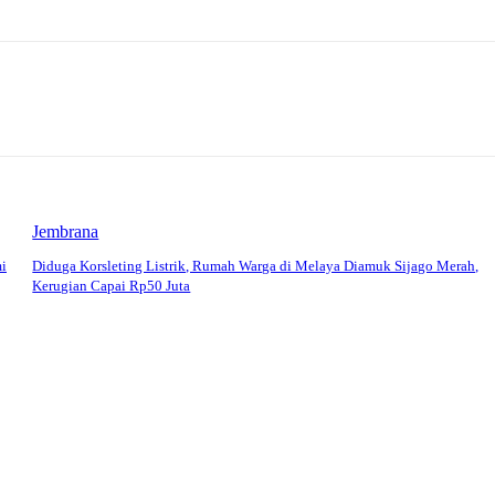
Jembrana
mi
Diduga Korsleting Listrik, Rumah Warga di Melaya Diamuk Sijago Merah,
Kerugian Capai Rp50 Juta