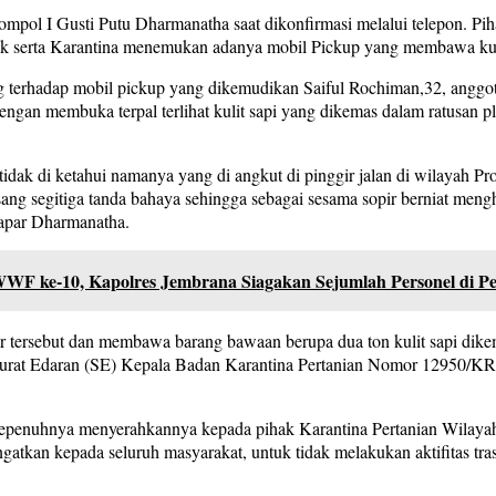
ol I Gusti Putu Dharmanatha saat dikonfirmasi melalui telepon. Pihakn
anuk serta Karantina menemukan adanya mobil Pickup yang membawa ku
g terhadap mobil pickup yang dikemudikan Saiful Rochiman,32, anggo
engan membuka terpal terlihat kulit sapi yang dikemas dalam ratusan pl
g tidak di ketahui namanya yang di angkut di pinggir jalan di wilayah
ang segitiga tanda bahaya sehingga sebagai sesama sopir berniat mengh
papar Dharmanatha.
WWF ke-10, Kapolres Jembrana Siagakan Sejumlah Personel di P
tersebut dan membawa barang bawaan berupa dua ton kulit sapi dikema
Surat Edaran (SE) Kepala Badan Karantina Pertanian Nomor 12950/KR
sepenuhnya menyerahkannya kepada pihak Karantina Pertanian Wilayah
ingatkan kepada seluruh masyarakat, untuk tidak melakukan aktifitas 