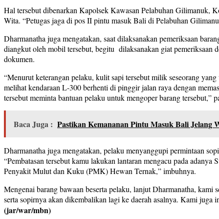
Hal tersebut dibenarkan Kapolsek Kawasan Pelabuhan Gilimanuk, Komp
Wita. “Petugas jaga di pos II pintu masuk Bali di Pelabuhan Gilim
Dharmanatha juga mengatakan, saat dilaksanakan pemeriksaan baran
diangkut oleh mobil tersebut, begitu dilaksanakan giat pemeriksaan d
dokumen.
“Menurut keterangan pelaku, kulit sapi tersebut milik seseorang yan
melihat kendaraan L-300 berhenti di pinggir jalan raya dengan memas
tersebut meminta bantuan pelaku untuk mengoper barang tersebut,” 
Baca Juga :
Pastikan Kemananan Pintu Masuk Bali Jelang 
Dharmanatha juga mengatakan, pelaku menyanggupi permintaan sopir 
“Pembatasan tersebut kamu lakukan lantaran mengacu pada adanya 
Penyakit Mulut dan Kuku (PMK) Hewan Ternak,” imbuhnya.
Mengenai barang bawaan beserta pelaku, lanjut Dharmanatha, kami 
serta sopirnya akan dikembalikan lagi ke daerah asalnya. Kami juga 
(jar/war/mbn)