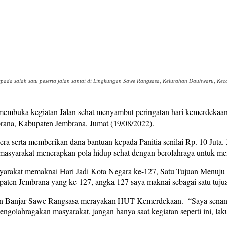
pada salah satu peserta jalan santai di Lingkungan Sawe Rangsasa, Kelurahan Dauhwaru, Ke
embuka kegiatan Jalan sehat menyambut peringatan hari kemerdekaan
na, Kabupaten Jembrana, Jumat (19/08/2022).
 serta memberikan dana bantuan kepada Panitia senilai Rp. 10 Juta. J
yarakat menerapkan pola hidup sehat dengan berolahraga untuk men
rakat memaknai Hari Jadi Kota Negara ke-127, Satu Tujuan Menuju J
bupaten Jembrana yang ke-127, angka 127 saya maknai sebagai satu tu
kan Banjar Sawe Rangsasa merayakan HUT Kemerdekaan. “Saya senang 
 mengolahragakan masyarakat, jangan hanya saat kegiatan seperti ini, l