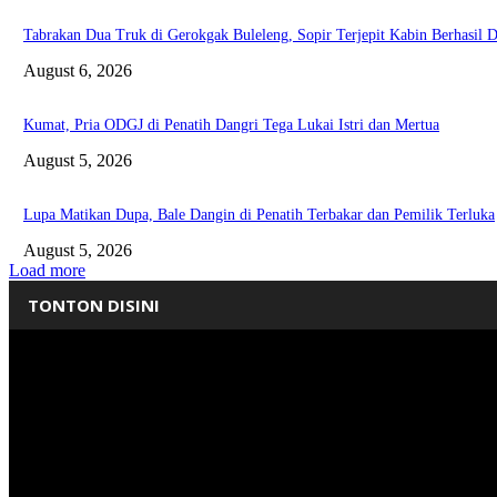
Tabrakan Dua Truk di Gerokgak Buleleng, Sopir Terjepit Kabin Berhasil D
August 6, 2026
Kumat, Pria ODGJ di Penatih Dangri Tega Lukai Istri dan Mertua
August 5, 2026
Lupa Matikan Dupa, Bale Dangin di Penatih Terbakar dan Pemilik Terluka
August 5, 2026
Load more
TONTON DISINI