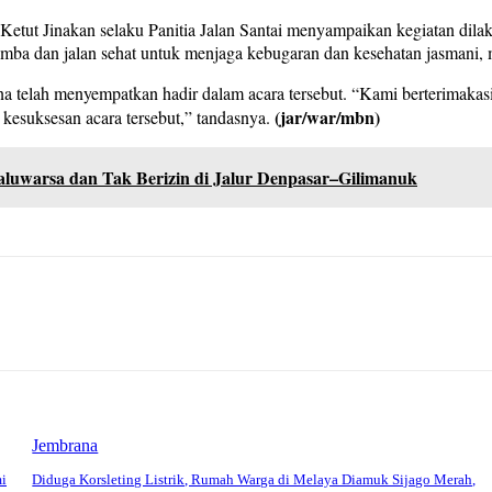
ut Jinakan selaku Panitia Jalan Santai menyampaikan kegiatan dila
ba dan jalan sehat untuk menjaga kebugaran dan kesehatan jasmani, 
a telah menyempatkan hadir dalam acara tersebut. “Kami berterimaka
(jar/war/mbn)
 kesuksesan acara tersebut,” tandasnya.
luwarsa dan Tak Berizin di Jalur Denpasar–Gilimanuk
Jembrana
mi
Diduga Korsleting Listrik, Rumah Warga di Melaya Diamuk Sijago Merah,