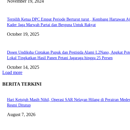
November 19, 2024
Terpilih Ketua DPC Empat Periode Berturut turut , Kembang Hartawan A
Kader Jaga Marwah Partai dan Berguna Untuk Rakyat
October 19, 2025
Dosen Undiksha Ciptakan Pupuk dan Pestisida Alami L2Nano, Angkat Pot
Lokal Tingkatkan Hasil Panen Petani Jagaraga hingga 25 Persen
October 14, 2025
Load more
BERITA TERKINI
Hari Ketujuh Masih Nihil, Operasi SAR Nelayan Hilang di Perairan Mede
Resmi Ditutup
August 7, 2026