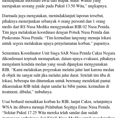
mendapatkan informasi awal dari Bapak Made Windu yang
merupakan seorang guide pada Pukul 13.50 Wita,” ungkapnya.
Darmada juga mengatakan, menindaklanjuti laporan tersebut,
pihaknya menerjunkan sebanyak 4 orang personil dan 1 orang
medis dari RS Nusa Medika menggunakan RIB 02 Nusa Penida.
Tim juga melakukan koordinasi dengan Polsek Nusa Penida dan
Puskesmas Nusa Penida. “Tim kemudian langsung menuju lokasi
untuk segera melakukan upaya penyelamatan korban,” paparnya.
Sementara Koordinator Unit Siaga SAR Nusa Penida Cakra Negara
dikonfirmasi terpisah memaparkan, dalam upaya evakuasi, pihaknya
mengalami kendala medan yang susah dijangkau menggunakan
RIB. “Kami melakukan pergerakan melalui jalur laut karena medan
di objek itu sangat sulit jika melalui jalur darat. Setelah tim tiba di
lokasi, beberapa tim diturunkan untuk berenang mendekati pantai
dikarenakan RIB tidak dapat sandar ke bibir pantai, kemudian di
treatment, dibidai,” imbuhnya.
Usai berhasil menaikkan korban ke RIB, lanjut Cakra, selanjutnya
WNA itu dibawa menuju Pelabuhan Segitiga Emas Nusa Penida.
“Sekitar Pukul 17.25 Wita mereka telah sandar dan sudah
menunggu ambulance dari Klinik Nusa Medika untuk mendapatkan