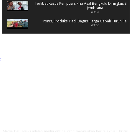
Terlibat Kasus Penipuan, Pria Asal Bengkulu Diringkus Sat 
Jembrana
03:36
Ironis, Produksi Padi Bagus Harga Gabah Turun Petani
03:56
Rusak Parah, SD 2 Pohsanten Terapkan Proses Belaja
03:56
Polres Jembrana Bekuk Pelaku Pencurian disertai K
04:10
Tujuh Rumah Warga Terendam Banjir di Mela
02:40
Ungkap Penyebab Kebakaran Pasar Lelateng, Polda Bali 
Labfor
02:57
Resmi Dibuka, Turnamen Basket SMANSA CUP XII 2023 Di
03:07
ABOUT US
Diduga OC, Mobil Hantam Pos Polisi di Melay
Media Bali News adalah media online yang menyajikan berita aktual, kritis,
03:30