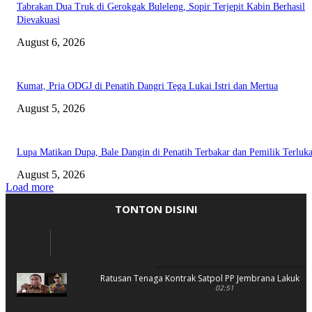
Tabrakan Dua Truk di Gerokgak Buleleng, Sopir Terjepit Kabin Berhasil
Dievakuasi
August 6, 2026
Kumat, Pria ODGJ di Penatih Dangri Tega Lukai Istri dan Mertua
August 5, 2026
Lupa Matikan Dupa, Bale Dangin di Penatih Terbakar dan Pemilik Terluk
August 5, 2026
Load more
TONTON DISINI
Ratusan Tenaga Kontrak Satpol PP Jembrana Lakukan 
02:51