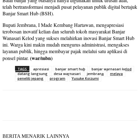
Balai banjar yang biasanya hanya digunakan untuk urusan adat,
telah bertransformasi menjadi pusat pelayanan publik digital bertajuk
Banjar Smart Hub (BSH).
Bupati Jembrana, I Made Kembang Hartawan, mengapresiasi
terobosan inovatif kelian dan seluruh tokoh masyarakat Banjar
Wanasari Kelod yang sukses melahirkan inovasi Banjar Smart Hub
ini. Warga kini makin mudah mengurus administrasi, mengakses
layanan publik, hingga membayar pajak melalui satu aplikasi di
(war/mbn)
ponsel pintar.
TAGS
apresiasi
banjar smart hub
banjar warnasari kelod
datang langsung
desa warnasari
jembrana
melaya
peneliti jepang
program
Yusuke Koizumi
BERITA MENARIK LAINNYA