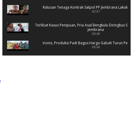
Ratusan Tenaga Kontrak Satpol PP Jembrana Lakukan 
02:51
Terlibat Kasus Penipuan, Pria Asal Bengkulu Diringkus Sat 
Jembrana
03:36
Ironis, Produksi Padi Bagus Harga Gabah Turun Petani
03:56
Rusak Parah, SD 2 Pohsanten Terapkan Proses Belaja
03:56
Polres Jembrana Bekuk Pelaku Pencurian disertai K
04:10
Tujuh Rumah Warga Terendam Banjir di Mela
02:40
Ungkap Penyebab Kebakaran Pasar Lelateng, Polda Bali 
Labfor
02:57
Resmi Dibuka, Turnamen Basket SMANSA CUP XII 2023 Di