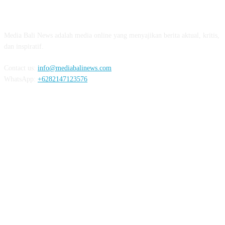
03:07
ABOUT US
Diduga OC, Mobil Hantam Pos Polisi di Melay
Media Bali News adalah media online yang menyajikan berita aktual, kritis,
03:30
dan inspiratif.
Warga Melaya Antusias Sambut Kedatangan Jok
02:39
Contact us:
info@mediabalinews.com
WhatsApp:
+6282147123576
Kuras Ratusan Juta Uang Warga Jembrana, Pria Sumatra D
06:02
Senang Jokowi Datang di Jembrana, Warga Pasar Ingin Ba
FOLLOW US
Bareng
02:22
Jelang Kunjungan Jokowi ke Jembrana, 5 Ribu Lebih Perso
Disiapkan
02:15
Termakan Usia, Rumah Warga di Jembrana Amb
REDAKSI
PEDOMAN MEDIA SIBER
PRIVACY POLICY
03:07
Kembali, Polres Jembrana Amankan Pengedar dan Penyal
03:18