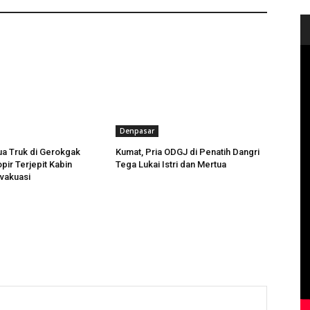
a :
Belasan Warung Semi Permanen Didirikan Warga, Jelang
 Sirkuit All In One
Denpasar
a Truk di Gerokgak
Kumat, Pria ODGJ di Penatih Dangri
pir Terjepit Kabin
Tega Lukai Istri dan Mertua
evakuasi