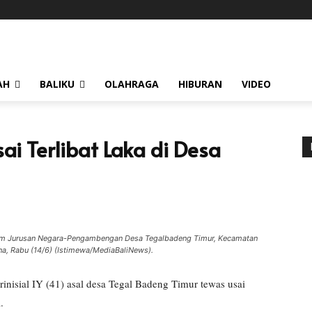
AH
BALIKU
OLAHRAGA
HIBURAN
VIDEO
i Terlibat Laka di Desa
 Umum Jurusan Negara-Pengambengan Desa Tegalbadeng Timur, Kecamatan
a, Rabu (14/6) (Istimewa/MediaBaliNews).
inisial IY (41) asal desa Tegal Badeng Timur tewas usai
.