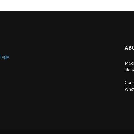
AB
Medi
aktua
Cont
Wha