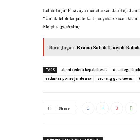
Lebih lanjut Pihaknya menuturkan dari kejadian t
“Untuk lebih lanjut terkait penyebab kecelakaan i
(gsn/mbn)
Meipin.
Baca Juga :
Krama Subak Lanyah Babaka
TAGS
alami cedera kepala berat
desa tegal bad
satlantas polres jembrana
seorang guru tewas
Share