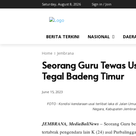
Saturday, August 8, 2026
Sign in / Join
BERITA TERKINI
NASIONAL
DAER
Home
Jembrana
Seorang Guru Tewas Usa
Tegal Badeng Timur
June 15, 2023
FOTO : Kondisi kendaraan usai terlibat laka di Jalan
Negara, Kabupaten Jembran
JEMBRANA, MediaBaliNews
– Seorang Guru ber
tertabrak pengendara lain K (24) asal Purbalingga