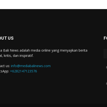
OUT US
F
a Bali News adalah media online yang menyajikan berita
l, kritis, dan inspiratif.
act us:
info@mediabalinews.com
tsApp:
+6282147123576