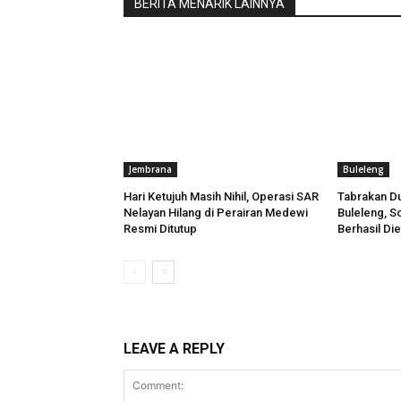
BERITA MENARIK LAINNYA
Baca Jug
Peresmian
Jembrana
Buleleng
Hari Ketujuh Masih Nihil, Operasi SAR
Tabrakan Du
Nelayan Hilang di Perairan Medewi
Buleleng, So
Resmi Ditutup
Berhasil Di
LEAVE A REPLY