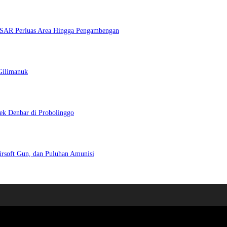
m SAR Perluas Area Hingga Pengambengan
Gilimanuk
ek Denbar di Probolinggo
irsoft Gun, dan Puluhan Amunisi