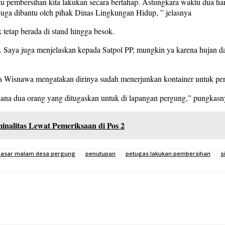
 pembersihan kita lakukan secara bertahap. Astungkara waktu dua har
juga dibantu oleh pihak Dinas Lingkungan Hidup, ” jelasnya
tetap berada di stand hingga besok.
d. Saya juga menjelaskan kepada Satpol PP, mungkin ya karena hujan 
isnawa mengatakan dirinya sudah menerjunkan kontainer untuk peng
disana dua orang yang ditugaskan untuk di lapangan pergung,” pungkas
nalitas Lewat Pemeriksaan di Pos 2
pasar malam desa pergung
penutupan
petugas lakukan pembersihan
s