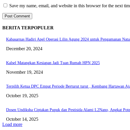
Save my name, email, and website in this browser for the next ti
BERITA TERPOPULER
Kabasarnas Hadiri Apel Operasi Lilin Agung 2024 untuk Pengamanan Nata
December 20, 2024
Kalsel Matangkan Kesiapan Jadi Tuan Rumah HPN 2025
November 19, 2024
Terpilih Ketua DPC Empat Periode Berturut turut , Kembang Hartawan Aj
October 19, 2025
Dosen Undiksha Ciptakan Pupuk dan Pestisida Alami L2Nano, Angkat Poten
October 14, 2025
Load more