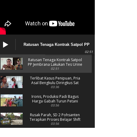
am Pantai
Ratusan Tenaga Kontrak Satpol PP
Jembrana Lakukan Tes Urine
02:51
Ratusan Tenaga Kontrak Satpol
PP Jembrana Lakukan Tes Urine
02:51
Terlibat Kasus Penipuan, Pria
Asal Bengkulu Diringkus Sat
Reskrim Polres Jembrana
03:36
Ironis, Produksi Padi Bagus
Harga Gabah Turun Petani
Menjerit
03:56
Rusak Parah, SD 2 Pohsanten
Terapkan Proses Belajar Shift
03:56
Polres Jembrana Bekuk Pelaku