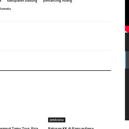
k
kabupaten badung
pemancing hilang
a :
Tim SAR Evakuasi Jenazah Tanpa Identitas di Tebing Cur
uluwatu
li
Jembrana
Jemput Tamu Tour, Pria
Ratusan KK di Pancardawa