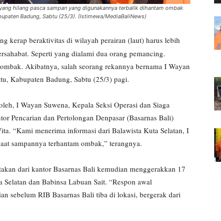
yang hilang pasca sampan yang digunakannya terbalik dihantam ombak
Kabupaten Badung, Sabtu (25/3). (Istimewa/MediaBaliNews)
g kerap beraktivitas di wilayah perairan (laut) harus lebih
bersahabat. Seperti yang dialami dua orang pemancing.
ombak. Akibatnya, salah seorang rekannya bernama I Wayan
atu, Kabupaten Badung, Sabtu (25/3) pagi.
oleh, I Wayan Suwena, Kepala Seksi Operasi dan Siaga
tor Pencarian dan Pertolongan Denpasar (Basarnas Bali)
ta. “Kami menerima informasi dari Balawista Kuta Selatan, I
aat sampannya terhantam ombak,” terangnya.
gatakan dari kantor Basarnas Bali kemudian menggerakkan 17
a Selatan dan Babinsa Labuan Sait. “Respon awal
 sebelum RIB Basarnas Bali tiba di lokasi, bergerak dari