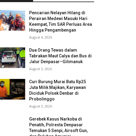
Pencarian Nelayan Hilang di
Perairan Medewi Masuki Hari
Keempat, Tim SAR Perluas Area
Hingga Pengambengan
August 4, 2026
Dua Orang Tewas dalam
Tabrakan Maut Calya dan Bus di
Jalur Denpasar–Gilimanuk
August 3, 2026
Curi Burung Murai Batu Rp25
Juta Milik Majikan, Karyawan
Diciduk Polsek Denbar di
Probolinggo
August 3, 2026
Gerebek Kasus Narkoba di
Penatih, Polresta Denpasar
Temukan 5 Senpi, Airsoft Gun,