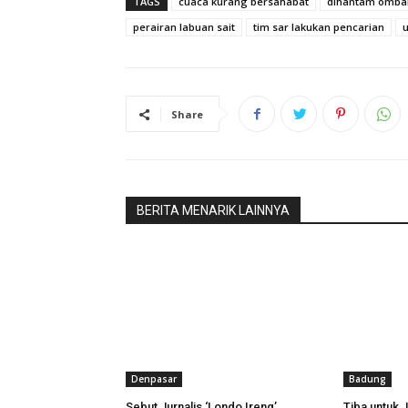
TAGS
cuaca kurang bersahabat
dihantam omba
Baca Jug
perairan labuan sait
tim sar lakukan pencarian
Savaya Ba
Share
BERITA MENARIK LAINNYA
Denpasar
Badung
Sebut Jurnalis ‘Londo Ireng’,
Tiba untuk 