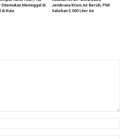
r Ditemukan Meninggal di
Jembrana Krisis Air Bersih, PMI
 di Kuta
Salurkan 5.000 Liter Air
Name:*
Email:*