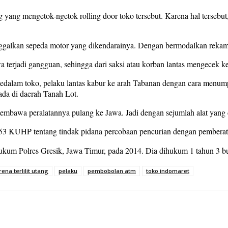
 :
Meningkat, BKK Senilai 43 Milyar Diserahkan Langsung Gubernur
yang mengetok-ngetok rolling door toko tersebut. Karena hal tersebut
ggalkan sepeda motor yang dikendarainya. Dengan bermodalkan rekaman
 terjadi gangguan, sehingga dari saksi atau korban lantas mengecek ke
 kedalam toko, pelaku lantas kabur ke arah Tabanan dengan cara menum
ada di daerah Tanah Lot.
 membawa peralatannya pulang ke Jawa. Jadi dengan sejumlah alat ya
 53 KUHP tentang tindak pidana percobaan pencurian dengan pemberat
hukum Polres Gresik, Jawa Timur, pada 2014. Dia dihukum 1 tahun 3 b
rena terlilit utang
pelaku
pembobolan atm
toko indomaret