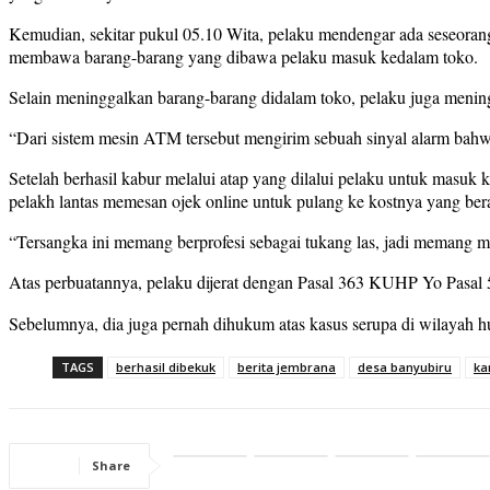
Baca Juga
Kemudian, sekitar pukul 05.10 Wita, pelaku mendengar ada seseorang 
Jembrana
membawa barang-barang yang dibawa pelaku masuk kedalam toko.
Selain meninggalkan barang-barang didalam toko, pelaku juga menin
“Dari sistem mesin ATM tersebut mengirim sebuah sinyal alarm bahwa
Setelah berhasil kabur melalui atap yang dilalui pelaku untuk masuk
pelakh lantas memesan ojek online untuk pulang ke kostnya yang ber
“Tersangka ini memang berprofesi sebagai tukang las, jadi memang
Atas perbuatannya, pelaku dijerat dengan Pasal 363 KUHP Yo Pasal
Sebelumnya, dia juga pernah dihukum atas kasus serupa di wilayah 
TAGS
berhasil dibekuk
berita jembrana
desa banyubiru
ka
Share