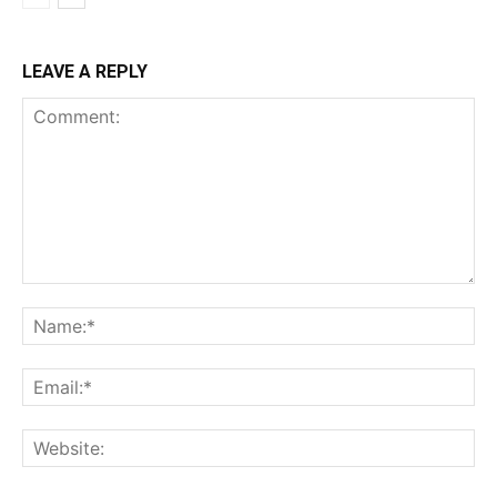
LEAVE A REPLY
Comment:
Na
Ema
Web