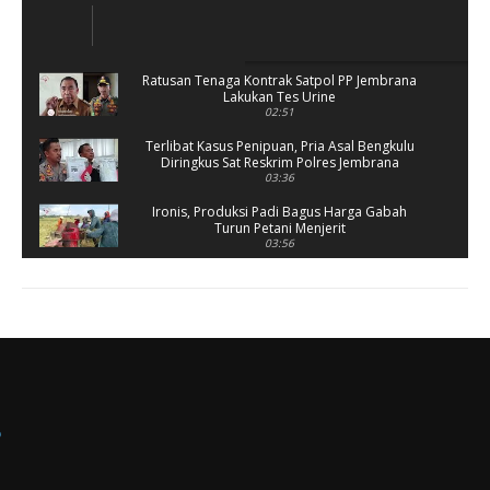
Ratusan Tenaga Kontrak Satpol PP Jembrana
Lakukan Tes Urine
02:51
Terlibat Kasus Penipuan, Pria Asal Bengkulu
Diringkus Sat Reskrim Polres Jembrana
03:36
Ironis, Produksi Padi Bagus Harga Gabah
Turun Petani Menjerit
03:56
Rusak Parah, SD 2 Pohsanten Terapkan Proses
Belajar Shift
03:56
Polres Jembrana Bekuk Pelaku Pencurian
disertai Kekerasan
04:10
Tujuh Rumah Warga Terendam Banjir di
Melaya
02:40
Ungkap Penyebab Kebakaran Pasar Lelateng,