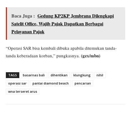
Baca Juga :
Gedung KP2KP Jembrana Dilengkapi
Satelit Office, Wajib Pajak Dapatkan Berbagai
Pelayanan Pajak
“Operasi SAR bisa kembali dibuka apabila ditemukan tanda-
(gzx/mbn)
tanda keberadaan korban,” pungkasnya.
TAGS
basarnas bali
dihentikan
klungkung
nihil
operasi sar
pantai diamond beach
pencarian
wna terseret arus