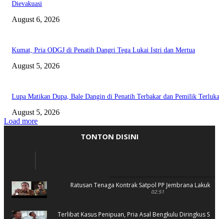
Dievakuasi
August 6, 2026
Kumat, Pria ODGJ di Penatih Dangri Tega Lukai Istri dan Mertua
August 5, 2026
Lupa Matikan Dupa, Bale Dangin di Penatih Terbakar dan Pemilik Terluk
August 5, 2026
Load more
TONTON DISINI
Ratusan Tenaga Kontrak Satpol PP Jembrana Lakukan 
02:51
Terlibat Kasus Penipuan, Pria Asal Bengkulu Diringkus Sat 