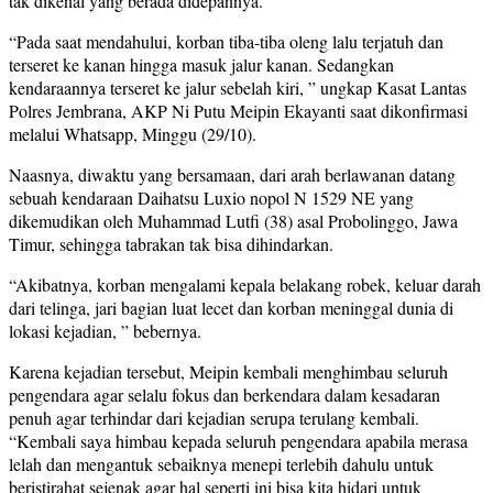
tak dikenal yang berada didepannya.
“Pada saat mendahului, korban tiba-tiba oleng lalu terjatuh dan
terseret ke kanan hingga masuk jalur kanan. Sedangkan
kendaraannya terseret ke jalur sebelah kiri, ” ungkap Kasat Lantas
Polres Jembrana, AKP Ni Putu Meipin Ekayanti saat dikonfirmasi
melalui Whatsapp, Minggu (29/10).
Naasnya, diwaktu yang bersamaan, dari arah berlawanan datang
sebuah kendaraan Daihatsu Luxio nopol N 1529 NE yang
dikemudikan oleh Muhammad Lutfi (38) asal Probolinggo, Jawa
Timur, sehingga tabrakan tak bisa dihindarkan.
“Akibatnya, korban mengalami kepala belakang robek, keluar darah
dari telinga, jari bagian luat lecet dan korban meninggal dunia di
lokasi kejadian, ” bebernya.
Karena kejadian tersebut, Meipin kembali menghimbau seluruh
pengendara agar selalu fokus dan berkendara dalam kesadaran
penuh agar terhindar dari kejadian serupa terulang kembali.
“Kembali saya himbau kepada seluruh pengendara apabila merasa
lelah dan mengantuk sebaiknya menepi terlebih dahulu untuk
beristirahat sejenak agar hal seperti ini bisa kita hidari untuk