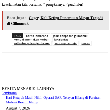
(gsn/mbn)
keselamatan kita bersama, ” pungkasnya.
Baca Juga :
Geger, Kali Ketiga Penemuan Mayat Terjadi
di Gilimanuk
TAGS
berita jembrana
jalur denpasar-gilimanuk
kembali memakan korban
lakalantas
satlantas polres jembrana
seorang remaja
tewas
BERITA MENARIK LAINNYA
Jembrana
Hari Ketujuh Masih Nihil, Operasi SAR Nelayan Hilang di Perairan
Medewi Resmi Ditutup
August 7, 2026