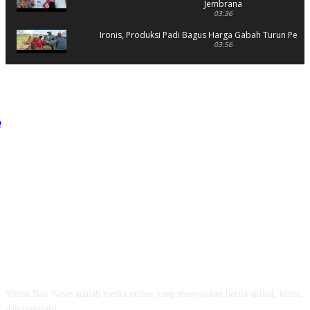
Jembrana
03:36
Ironis, Produksi Padi Bagus Harga Gabah Turun Petani
03:56
Rusak Parah, SD 2 Pohsanten Terapkan Proses Belaja
03:56
Polres Jembrana Bekuk Pelaku Pencurian disertai K
04:10
Tujuh Rumah Warga Terendam Banjir di Mela
02:40
Ungkap Penyebab Kebakaran Pasar Lelateng, Polda Bali 
Labfor
02:57
Resmi Dibuka, Turnamen Basket SMANSA CUP XII 2023 Di
03:07
ABOUT US
Diduga OC, Mobil Hantam Pos Polisi di Melay
Media Bali News adalah media online yang menyajikan berita aktual, kritis,
03:30
dan inspiratif.