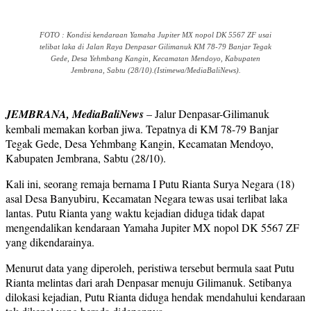
FOTO : Kondisi kendaraan Yamaha Jupiter MX nopol DK 5567 ZF usai
telibat laka di Jalan Raya Denpasar Gilimanuk KM 78-79 Banjar Tegak
Gede, Desa Yehmbang Kangin, Kecamatan Mendoyo, Kabupaten
Jembrana, Sabtu (28/10).(Istimewa/MediaBaliNews).
JEMBRANA, MediaBaliNews
– Jalur Denpasar-Gilimanuk
kembali memakan korban jiwa. Tepatnya di KM 78-79 Banjar
Tegak Gede, Desa Yehmbang Kangin, Kecamatan Mendoyo,
Kabupaten Jembrana, Sabtu (28/10).
Kali ini, seorang remaja bernama I Putu Rianta Surya Negara (18)
asal Desa Banyubiru, Kecamatan Negara tewas usai terlibat laka
lantas. Putu Rianta yang waktu kejadian diduga tidak dapat
mengendalikan kendaraan Yamaha Jupiter MX nopol DK 5567 ZF
yang dikendarainya.
Menurut data yang diperoleh, peristiwa tersebut bermula saat Putu
Rianta melintas dari arah Denpasar menuju Gilimanuk. Setibanya
dilokasi kejadian, Putu Rianta diduga hendak mendahului kendaraan