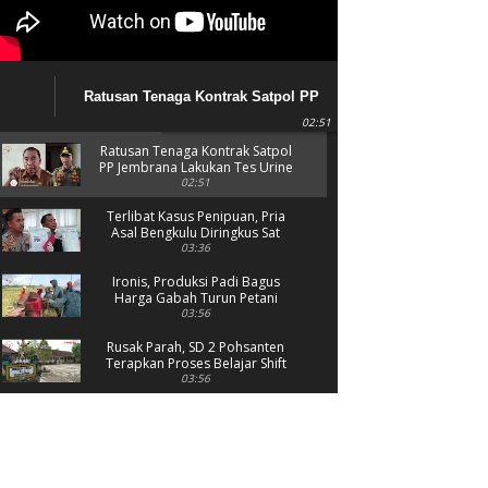
Ratusan Tenaga Kontrak Satpol PP
Jembrana Lakukan Tes Urine
02:51
Ratusan Tenaga Kontrak Satpol
PP Jembrana Lakukan Tes Urine
02:51
Terlibat Kasus Penipuan, Pria
Asal Bengkulu Diringkus Sat
Reskrim Polres Jembrana
03:36
Ironis, Produksi Padi Bagus
Harga Gabah Turun Petani
Menjerit
03:56
Rusak Parah, SD 2 Pohsanten
Terapkan Proses Belajar Shift
03:56
Polres Jembrana Bekuk Pelaku
Pencurian disertai Kekerasan
04:10
Tujuh Rumah Warga Terendam