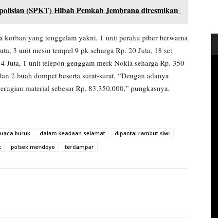
polisian (SPKT) Hibah Pemkab Jembrana diresmikan
ua korban yang tenggelam yakni, 1 unit perahu piber berwarna
ta, 3 unit mesin tempel 9 pk seharga Rp. 20 Juta, 18 set
p. 4 Juta, 1 unit telepon genggam merk Nokia seharga Rp. 350
 dan 2 buah dompet beserta surat-surat. “Dengan adanya
kerugian material sebesar Rp. 83.350.000,” pungkasnya.
cuaca buruk
dalam keadaan selamat
dipantai rambut siwi
t
polsek mendoyo
terdampar
a :
Kelompok Tani Kakao Merta Abadi Jadi Objek Kunjungan S
ah Kabupaten Bulungan