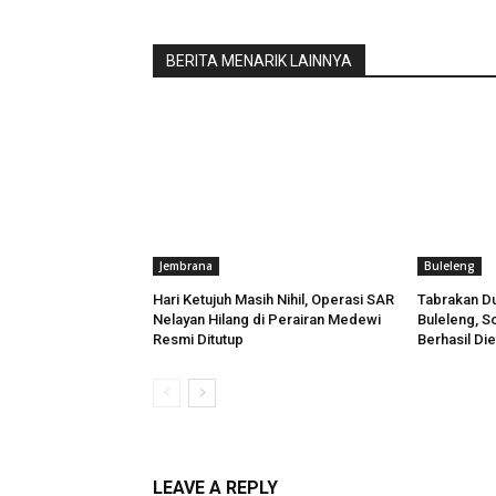
BERITA MENARIK LAINNYA
Jembrana
Buleleng
Hari Ketujuh Masih Nihil, Operasi SAR
Tabrakan Du
Nelayan Hilang di Perairan Medewi
Buleleng, So
Resmi Ditutup
Berhasil Di
LEAVE A REPLY