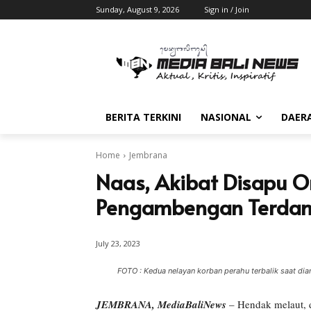
Sunday, August 9, 2026
Sign in / Join
BERITA TERKINI
NASIONAL
DAER
Home
Jembrana
Naas, Akibat Disapu 
Pengambengan Terdamp
July 23, 2023
FOTO : Kedua nelayan korban perahu terbalik saat di
JEMBRANA, MediaBaliNews
– Hendak melaut, 