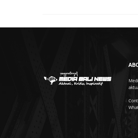
AB
Medi
aktua
Cont
Wha