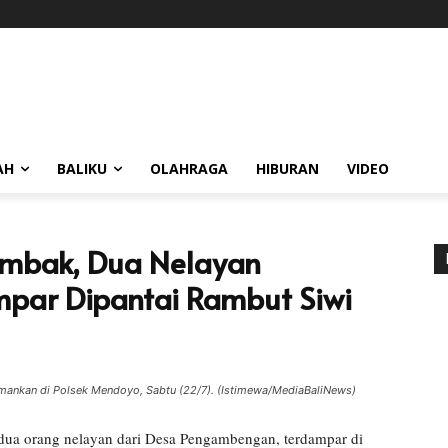
AH
BALIKU
OLAHRAGA
HIBURAN
VIDEO
Ombak, Dua Nelayan
ar Dipantai Rambut Siwi
amankan di Polsek Mendoyo, Sabtu (22/7). (Istimewa/MediaBaliNews)
dua orang nelayan dari Desa Pengambengan, terdampar di