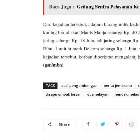
Baca Juga :
Gedung Sentra Pelayanan Ke
Dari kejadian tersebut, adapun barang milik ked
kuning bertuliskan Manis Manja seharga Rp. 40 Ju
jaring seharga Rp. 18 Juta, tali jaring seharga R
Ribu, 1 unit ht merk Delcom seharga Rp. 1 Juta,
kejadian tersebut, korban diperkiran mengalamj 
(gsn/mbn)
TAGS
asal pengambengan
berita jembrana
disapu ombak besar
dua nelayan
hendak melau
Baca Jug
Share
Pemerint