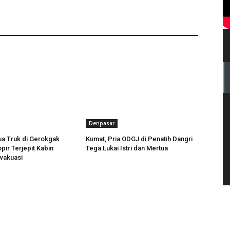
Denpasar
a Truk di Gerokgak
Kumat, Pria ODGJ di Penatih Dangri
pir Terjepit Kabin
Tega Lukai Istri dan Mertua
evakuasi