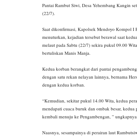
Pantai Rambut Siwi, Desa Yehembang Kangin set
(22/7).
Saat dikonfirmasi, Kapolsek Mendoyo Kompol I P
menuturkan, kejadian tersebut berawal saat kedu
melaut pada Sabtu (22/7) sekira pukul 09.00 Wi
bertuliskan Manis Manja.
Kedua korban berangkat dari pantai pengambeng
dengan satu rekan nelayan lainnya, bernama He
dengan kedua korban.
“Kemudian, sekitar pukul 14.00 Wita, kedua pera
mendapati cuaca buruk dan ombak besar, kedua p
kembali menuju ke Pengambengan, ” ungkapnya s
Naasnya, sesampainya di perairan laut Rambutsiw