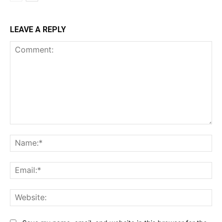
LEAVE A REPLY
Comment:
Na
Ema
Web