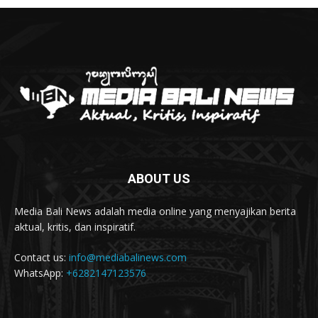
Polres Jembrana Bekuk Pelaku Pencurian
disertai Kekerasan
04:10
Tujuh Rumah Warga Terendam Banjir di
Melaya
02:40
Ungkap Penyebab Kebakaran Pasar Lelateng,
Polda Bali Terjunkan Tim Labfor
02:57
Resmi Dibuka, Turnamen Basket SMANSA CUP
XII 2023 Diikuti 40 Tim
03:07
ABOUT US
Diduga OC, Mobil Hantam Pos Polisi di Melaya
03:30
Media Bali News adalah media online yang menyajikan berita
Warga Melaya Antusias Sambut Kedatangan
aktual, kritis, dan inspiratif.
Jokowi
02:39
Contact us:
info@mediabalinews.com
Kuras Ratusan Juta Uang Warga Jembrana, Pria
WhatsApp:
+6282147123576
Sumatra Dibekuk Polisi
06:02
Senang Jokowi Datang di Jembrana, Warga