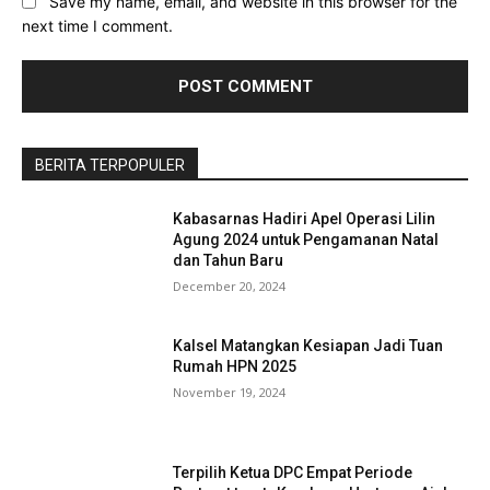
Save my name, email, and website in this browser for the
next time I comment.
Baca Juga :
Bupati Tamba Siapkan Penataan
Kawasan Yeh Leh, Percantik Pintu Masuk
Jembrana
BERITA TERPOPULER
Kabasarnas Hadiri Apel Operasi Lilin
Agung 2024 untuk Pengamanan Natal
dan Tahun Baru
December 20, 2024
Kalsel Matangkan Kesiapan Jadi Tuan
Rumah HPN 2025
November 19, 2024
Terpilih Ketua DPC Empat Periode