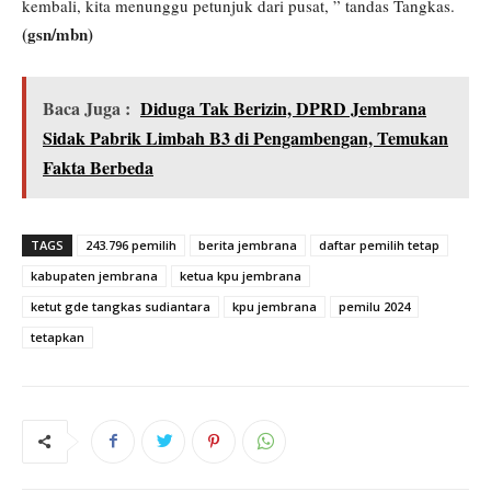
kembali, kita menunggu petunjuk dari pusat, ” tandas Tangkas.
(gsn/mbn)
Baca Juga :
Diduga Tak Berizin, DPRD Jembrana
Sidak Pabrik Limbah B3 di Pengambengan, Temukan
Fakta Berbeda
TAGS
243.796 pemilih
berita jembrana
daftar pemilih tetap
kabupaten jembrana
ketua kpu jembrana
ketut gde tangkas sudiantara
kpu jembrana
pemilu 2024
tetapkan